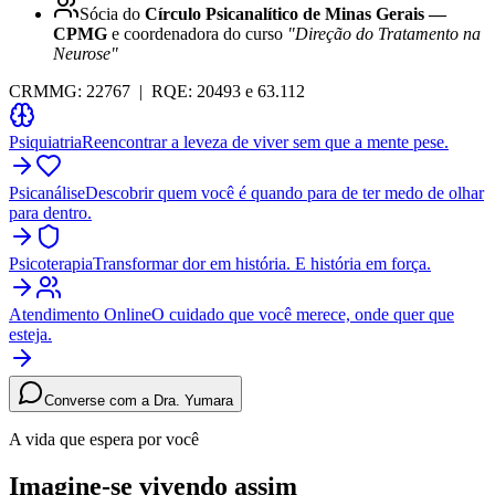
Sócia do
Círculo Psicanalítico de Minas Gerais —
CPMG
e coordenadora do curso
"Direção do Tratamento na
Neurose"
CRMMG: 22767
|
RQE: 20493 e 63.112
Psiquiatria
Reencontrar a leveza de viver sem que a mente pese.
Psicanálise
Descobrir quem você é quando para de ter medo de olhar
para dentro.
Psicoterapia
Transformar dor em história. E história em força.
Atendimento Online
O cuidado que você merece, onde quer que
esteja.
Converse com a Dra. Yumara
A vida que espera por você
Imagine-se vivendo assim