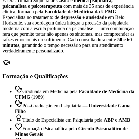
A Dra. Yumara Siqueira de Castro é
médica psiquiatra,
psicanalista e psicoterapeuta
com mais de 35 anos de experiência
clínica, formada pela
Faculdade de Medicina da UFMG
.
Especialista no tratamento de
depressão e ansiedade
em Belo
Horizonte, sua abordagem única integra a precisão da psiquiatria
moderna com a escuta profunda da psicanálise — uma combinação
rara que permite tratar não apenas os sintomas, mas compreender as
raízes emocionais do sofrimento. Cada consulta dura entre
50 e 60
minutos
, garantindo o tempo necessário para um atendimento
verdadeiramente personalizado.
Formação e Qualificações
Graduada em Medicina pela
Faculdade de Medicina da
UFMG
(1989)
Pós-Graduação em Psiquiatria —
Universidade Gama
Filho
Título de Especialista em Psiquiatria pela
ABP
e
AMB
Formação Psicanalítica pelo
Círculo Psicanalítico de
Minas Gerais