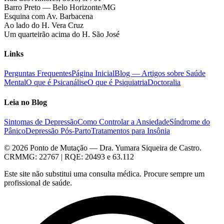
Barro Preto — Belo Horizonte/MG
Esquina com Av. Barbacena
Ao lado do H. Vera Cruz
Um quarteirão acima do H. São José
Links
Perguntas Frequentes
Página Inicial
Blog — Artigos sobre Saúde
Mental
O que é Psicanálise
O que é Psiquiatria
Doctoralia
Leia no Blog
Sintomas de Depressão
Como Controlar a Ansiedade
Síndrome do
Pânico
Depressão Pós-Parto
Tratamentos para Insônia
©
2026
Ponto de Mutação — Dra. Yumara Siqueira de Castro.
CRMMG: 22767 | RQE: 20493 e 63.112
Este site não substitui uma consulta médica. Procure sempre um
profissional de saúde.