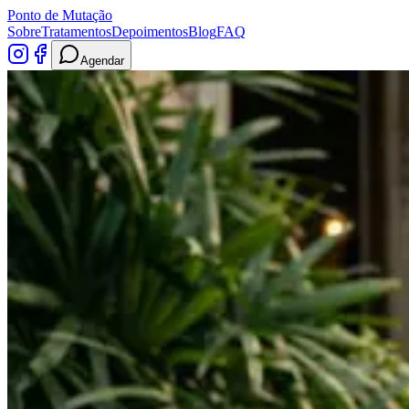
Ponto de Mutação
Sobre
Tratamentos
Depoimentos
Blog
FAQ
Agendar